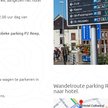
, aangezien het hotel
ren
12.00 uur dag van
,
blieke parking P2 Reep
w wagen te parkeren in
Wandelroute parking 
naar hotel.
ens.