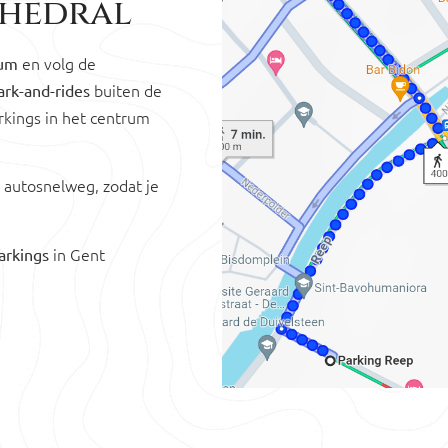
thedral
en volg de
rum
buiten de
ark-and-rides
rkings in het centrum
 autosnelweg, zodat je
in Gent
arkings