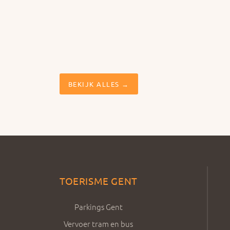
BEKIJK ALLES →
TOERISME GENT
Parkings Gent
Vervoer tram en bus