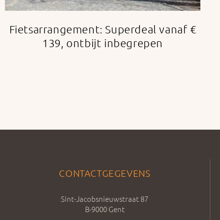
Fietsarrangement: Superdeal vanaf €
139, ontbijt inbegrepen
CONTACTGEGEVENS
Sint-Jacobsnieuwstraat 87
B-9000 Gent