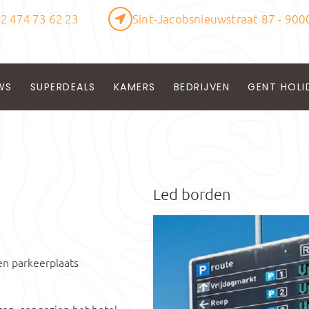
2 474 73 62 23
Sint-Jacobsnieuwstraat 87 - 900
WS
SUPERDEALS
KAMERS
BEDRIJVEN
GENT HOLI
Led borden
en parkeerplaats