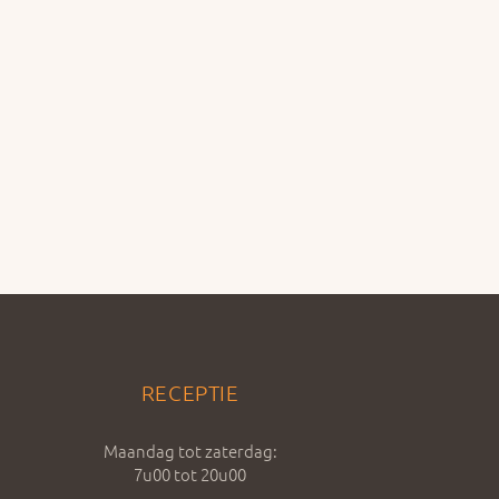
RECEPTIE
Maandag tot zaterdag:
7u00 tot 20u00