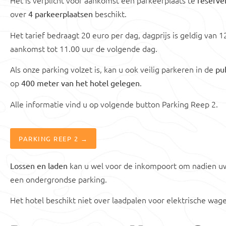
Het is verplicht voor aankomst een parkeerplaats te
reserve
over
beschikt.
4 parkeerplaatsen
Het tarief bedraagt 20 euro per dag, dagprijs is geldig van 
aankomst tot 11.00 uur de volgende dag.
Als onze parking volzet is, kan u ook veilig parkeren in de
pu
op
.
400 meter van het hotel gelegen
Alle informatie vind u op volgende button Parking Reep 2.
PARKING REEP 2 →
kan u wel voor de inkompoort om nadien u
Lossen en laden
een ondergrondse parking.
Het hotel beschikt niet over laadpalen voor elektrische wag