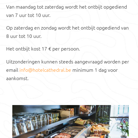
Van
m
aandag tot zaterdag word
t
het ontbijt opgediend
van 7 uur tot 10 uur.
Op zaterdag en
z
ondag word
t
het ontbijt opgediend van
8 uur tot 10 uur.
Het ontbijt kost 17 € per persoon.
Uitzondering
en
kunnen steeds aangevraagd worden per
email
info@hotelcathedral.be
minimum 1 dag voor
aankomst.