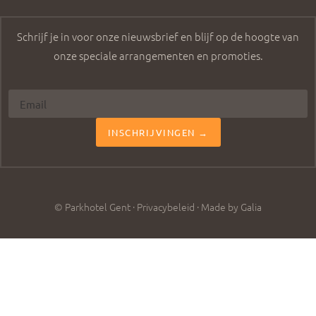
Schrijf je in voor onze nieuwsbrief en blijf op de hoogte van
onze speciale arrangementen en promoties.
INSCHRIJVINGEN →
© Parkhotel Gent ·
Privacybeleid
·
Made by Galia