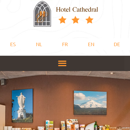
ES
NL
FR
EN
DE