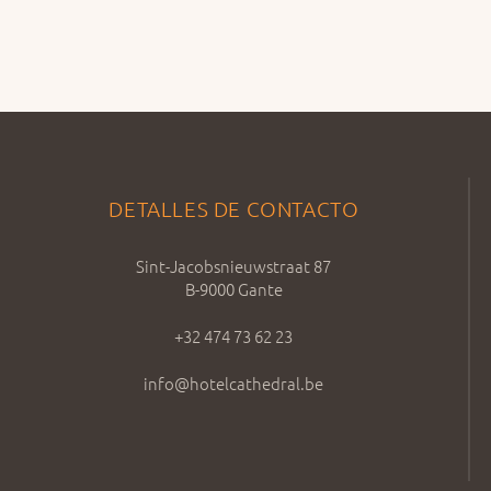
DETALLES DE CONTACTO
Sint-Jacobsnieuwstraat 87
B-9000 Gante
+32 474 73 62 23
info@hotelcathedral.be