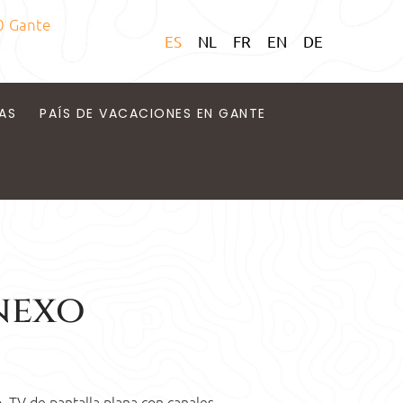
0 Gante
ES
NL
FR
EN
DE
AS
PAÍS DE VACACIONES EN GANTE
nexo
, TV de pantalla plana con canales