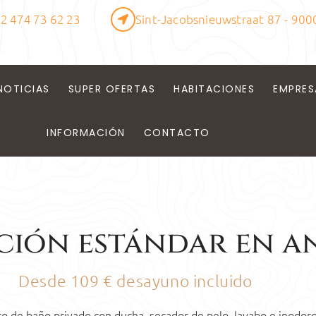
2 474 73 62 23
Sint-Jacobsnieuwstraat 87 - 900
NOTICIAS
SUPER OFERTAS
HABITACIONES
EMPRES
INFORMACIÓN
CONTACTO
ción estándar en a
Desde 109 € desayuno incluido
o de baño privado con ducha, secador de pelo, lavabo e inodoro