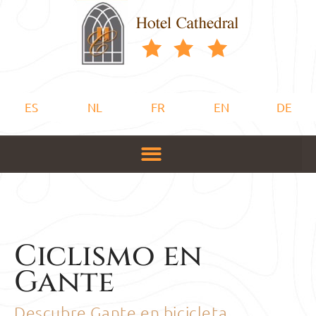
ES
NL
FR
EN
DE
Ciclismo en
Gante
Descubre Gante en bicicleta ...