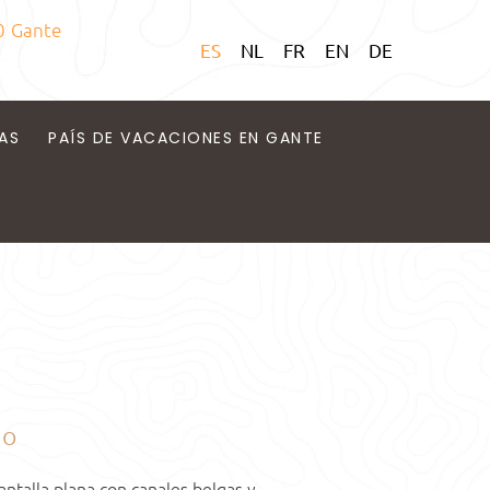
0 Gante
ES
NL
FR
EN
DE
AS
PAÍS DE VACACIONES EN GANTE
do
ntalla plana con canales belgas y