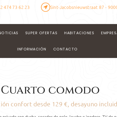
2 474 73 62 23
Sint-Jacobsnieuwstraat 87 - 900
NOTICIAS
SUPER OFERTAS
HABITACIONES
EMPRES
INFORMACIÓN
CONTACTO
Cuarto comodo
ión confort desde 129 €, desayuno inclui
 privado con ducha, secador de pelo, lavabo e inodoro, TV de pa