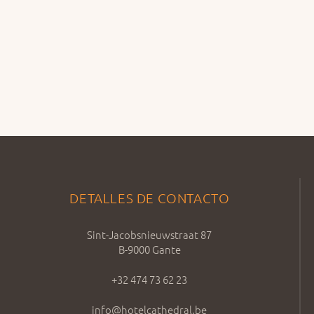
DETALLES DE CONTACTO
Sint-Jacobsnieuwstraat 87
B-9000 Gante
+32 474 73 62 23
info@hotelcathedral.be