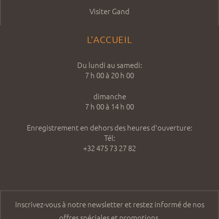
Visiter Gand
L'ACCUEIL
Du lundi au samedi:
7 h 00 à 20 h 00
dimanche
7 h 00 à 14 h 00
Enregistrement en dehors des heures d'ouverture:
Tél:
+32 475 73 27 82
Inscrivez-vous à notre newsletter et restez informé de nos
offres spéciales et promotions.