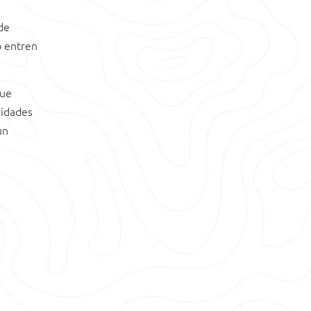
de
o entren
que
vidades
un