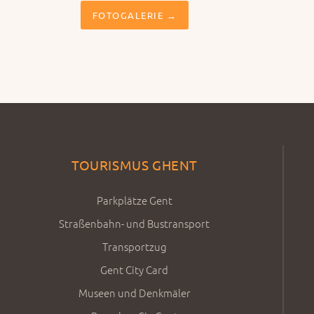
FOTOGALERIE →
TOURISMUS GHENT
Parkplätze Gent
Straßenbahn- und Bustransport
Transportzug
Gent City Card
Museen und Denkmäler