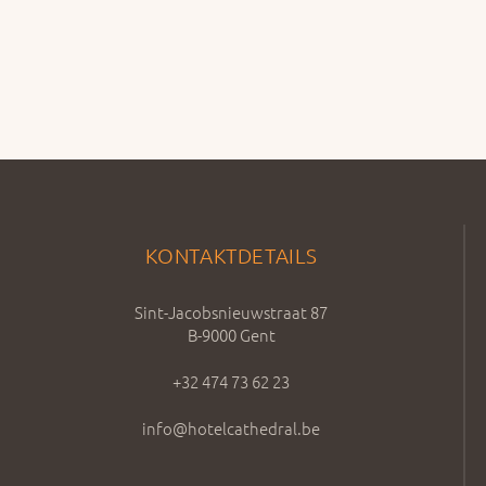
KONTAKTDETAILS
Sint-Jacobsnieuwstraat 87
B-9000 Gent
+32 474 73 62 23
info@hotelcathedral.be