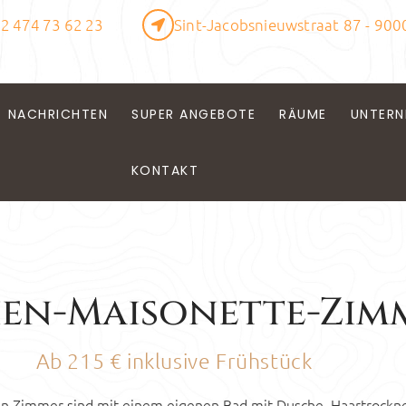
2 474 73 62 23
Sint-Jacobsnieuwstraat 87 - 900
NACHRICHTEN
SUPER ANGEBOTE
RÄUME
UNTERN
KONTAKT
ien-Maisonette-Zim
Ab 215 € inklusive Frühstück
en Zimmer sind mit einem eigenen Bad mit Dusche, Haartrock