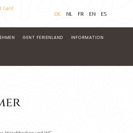
0 Gent
DE
NL
FR
EN
ES
EHMEN
GENT FERIENLAND
INFORMATION
mer
ner, Waschbecken und WC,